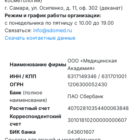
косметологии)
г. Самара, ул. Осипенко, д. 11, оф. 302 (деканат)
Режим и график работы организации:
с понедельника по пятницу с 10.00 до 19.00
Связаться:
info@sdomed.ru
Скачать контактные данные
ООО «Медицинская
Наименование фирмы
Академия»
ИНН / КПП
6317149346 / 631701001
ОГРН
1206300052430
Банк
(полное
ПАО Сбербанк
наименование)
Расчетный счет
40702810354400063848
Корреспондентский
30101810200000000607
счет
БИК банка
043601607
Соцсети для врачей и медработников