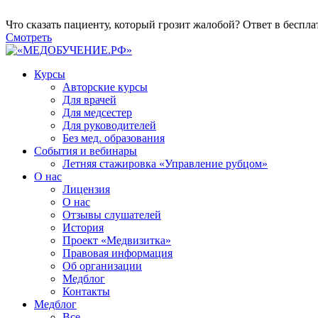
Что сказать пациенту, который грозит жалобой? Ответ в беспл
Смотреть
Курсы
Авторские курсы
Для врачей
Для медсестер
Для руководителей
Без мед. образования
События и вебинары
Летняя стажировка «Управление рубцом»
О нас
Лицензия
О нас
Отзывы слушателей
История
Проект «Медвизитка»
Правовая информация
Об организации
Медблог
Контакты
Медблог
Все