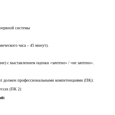
 нервной системы
мического часа – 45 минут).
ие) с выставлением оценки «зачтено» / «не зачтено».
ат должен профессиональными компетенциями (ПК):
ссах (ПК 2)
ий: