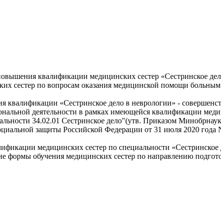
овышения квалификации медицинских сестер «Сестринское дело
их сестер по вопросам оказания медицинской помощи больным 
 квалификации «Сестринское дело в неврологии» - совершенс
нальной деятельности в рамках имеющейся квалификации медиц
ьности 34.02.01 Сестринское дело"(утв. Приказом Минобрнауки
социальной защиты Российской Федерации от 31 июля 2020 года
фикации медицинских сестер по специальности «Сестринское д
е формы обучения медицинских сестер по направлению подгото