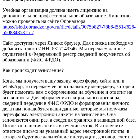
Учебная организация должна иметь лицензию на
дополнительное профессиональное образование. Лицензию
можно проверить на сайте Обрнадзора
https://islod.obrnadzor.gov.ru/rlic/details/9075b827-78b6-f551-f626-
550884858151/
Сайт доступен через Яндекс браузер. Для поиска необходимо
добавить только ИНН: 6317149346. Мы передаем данные
слушателей в Федеральный реестр сведений документов об
образовании (ФИС ФРДО).
Как происходит зачисление?
Когда мы получаем вашу заявку, через форму сайта или в
whatsApp, то передаем ее персональному менеджеру, который
будет помогать вам с оформлением на обучение и ответит на
все вопросы. Для оформления официального договора,
сведений передачи в ФИС ФРДО и формирования личного
дела нам понадобятся ваши данные, которые мы получаем
через форму электронной анкеты на зачисление. Она
заполняется один раз, а сведения хранятся в защищенной базе.
После заполнения анкеты в течение суток, Вы получите
ответное письмо на указанный адрес электронной почты, в
которым будут все дальнейшие инструкции, договор, счет на