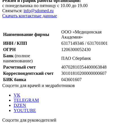
Режим и график работы организации:
с понедельника по пятницу с 10.00 до 19.00
Связаться:
info@sdomed.ru
Скачать контактные данные
ООО «Медицинская
Наименование фирмы
Академия»
ИНН / КПП
6317149346 / 631701001
ОГРН
1206300052430
Банк
(полное
ПАО Сбербанк
наименование)
Расчетный счет
40702810354400063848
Корреспондентский счет
30101810200000000607
БИК банка
043601607
Соцсети для врачей и медработников
VK
TELEGRAM
DZEN
YOUTUBE
Соцсети для руководителей