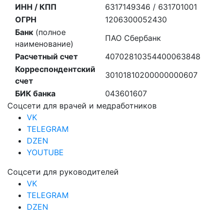
ИНН / КПП
6317149346 / 631701001
ОГРН
1206300052430
Банк
(полное
ПАО Сбербанк
наименование)
Расчетный счет
40702810354400063848
Корреспондентский
30101810200000000607
счет
БИК банка
043601607
Соцсети для врачей и медработников
VK
TELEGRAM
DZEN
YOUTUBE
Соцсети для руководителей
VK
TELEGRAM
DZEN