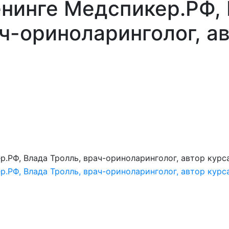
енинге Медспикер.РФ,
ч-ориноларинголог, а