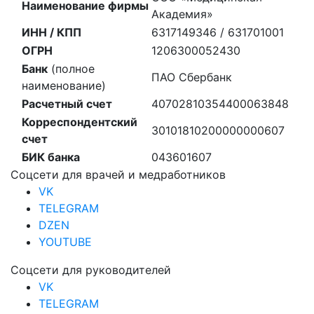
Наименование фирмы
Академия»
ИНН / КПП
6317149346 / 631701001
ОГРН
1206300052430
Банк
(полное
ПАО Сбербанк
наименование)
Расчетный счет
40702810354400063848
Корреспондентский
30101810200000000607
счет
БИК банка
043601607
Соцсети для врачей и медработников
VK
TELEGRAM
DZEN
YOUTUBE
Соцсети для руководителей
VK
TELEGRAM